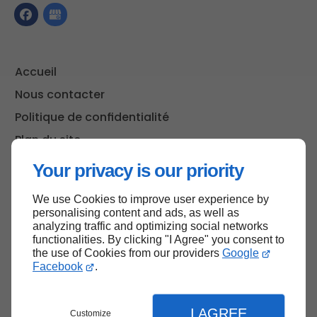
Accueil
Nous contacter
Politique de confidentialité
Plan du site
Your privacy is our priority
We use Cookies to improve user experience by
Haut de page
personalising content and ads, as well as
analyzing traffic and optimizing social networks
functionalities. By clicking "I Agree" you consent to
the use of Cookies from our providers
Google
Facebook
.
I AGREE
Customize